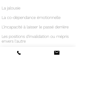
La jalousie
La co-dépendance émotionnelle
L’incapacité à laisser le passé derrière
Les positions d'invalidation ou mépris
envers l'autre
Les problèmes avec les familles
d'origine
Les difficultés d'engagement
La routine et monotonie
Les conflits quotidiens
La thérapie de couple
peut également